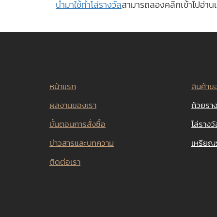
นำมาใช้ทำโล่รางวัล
สามารถลองคลิกเข้าไปอ่านเพ
หน้าแรก
สินค้าข
ผลงานของเรา
ถ้วยราง
ขั้นตอนการสั่งซื้อ
โล่รางวั
ข่าวสารและบทความ
เหรียญ
ติดต่อเรา