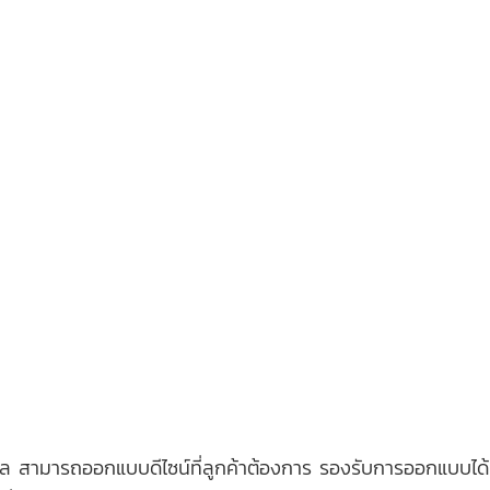
ตัล สามารถออกแบบดีไซน์ที่ลูกค้าต้องการ รองรับการออกแบบ