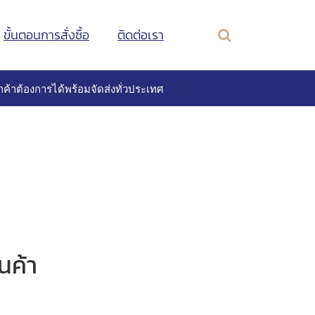
ขั้นตอนการสั่งซื้อ
ติดต่อเรา
ค้าต้องการได้พร้อมจัดส่งทั่วประเทศ
นค้า