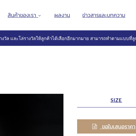
สินค้าของเรา
ผลงาน
ข่าวสารและบทความ
างวัล และโล่รางวัลให้ลูกค้าได้เลือกอีกมากมาย สามารถทำตามแบบที่ลูก
SIZE
ขอใบเสนอราคา