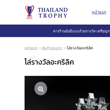
หน้าแรก
ทางร้านยังมีแบบถ้วยรางวัล เหรียญร
หน้าแรก
สินค้าของเรา
โล่รางวัลอะคริลิค
โล่รางวัลอะคริลิค