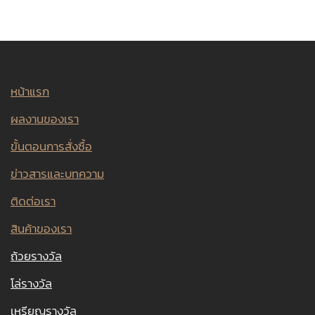
หน้าแรก
ผลงานของเรา
ขั้นตอนการสั่งซื้อ
ข่าวสารและบทความ
ติดต่อเรา
สินค้าของเรา
ถ้วยรางวัล
โล่รางวัล
เหรียญรางวัล