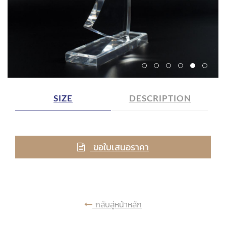
SIZE
DESCRIPTION
ขอใบเสนอราคา
กลับสู่หน้าหลัก