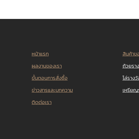
หน้าแรก
สินค้าข
ผลงานของเรา
ถ้วยราง
ขั้นตอนการสั่งซื้อ
โล่รางวั
ข่าวสารและบทความ
เหรียญ
ติดต่อเรา