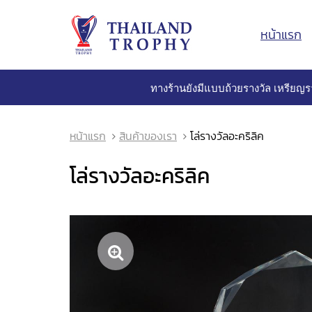
หน้าแรก
ทางร้านยังมีแบบถ้วยรางวัล เหรียญร
หน้าแรก
สินค้าของเรา
โล่รางวัลอะคริลิค
โล่รางวัลอะคริลิค