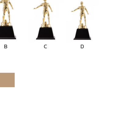
B
C
D