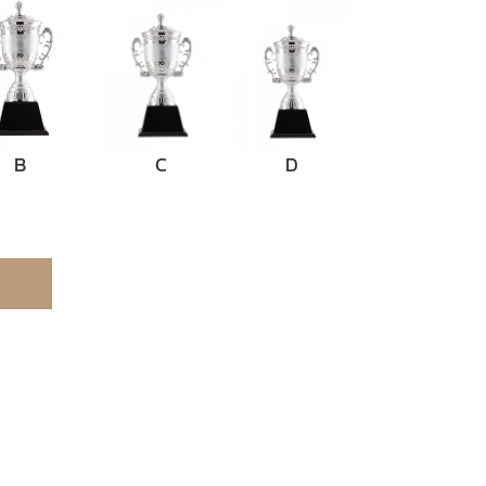
B
C
D