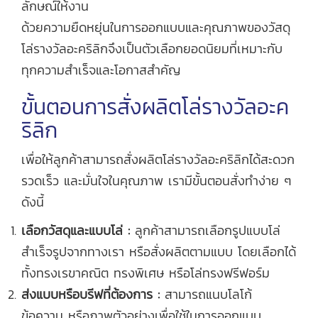
ลักษณ์ให้งาน
ด้วยความยืดหยุ่นในการออกแบบและคุณภาพของวัสดุ
โล่รางวัลอะคริลิกจึงเป็นตัวเลือกยอดนิยมที่เหมาะกับ
ทุกความสำเร็จและโอกาสสำคัญ
ขั้นตอนการสั่งผลิตโล่รางวัลอะค
ริลิก
เพื่อให้ลูกค้าสามารถสั่งผลิตโล่รางวัลอะคริลิกได้สะดวก
รวดเร็ว และมั่นใจในคุณภาพ เรามีขั้นตอนสั่งทำง่าย ๆ
ดังนี้
เลือกวัสดุและแบบโล่ :
ลูกค้าสามารถเลือกรูปแบบโล่
สำเร็จรูปจากทางเรา หรือสั่งผลิตตามแบบ โดยเลือกได้
ทั้งทรงเรขาคณิต ทรงพิเศษ หรือโล่ทรงฟรีฟอร์ม
ส่งแบบหรือบรีฟที่ต้องการ :
สามารถแนบโลโก้
ข้อความ หรือภาพตัวอย่างเพื่อใช้ในการออกแบบ