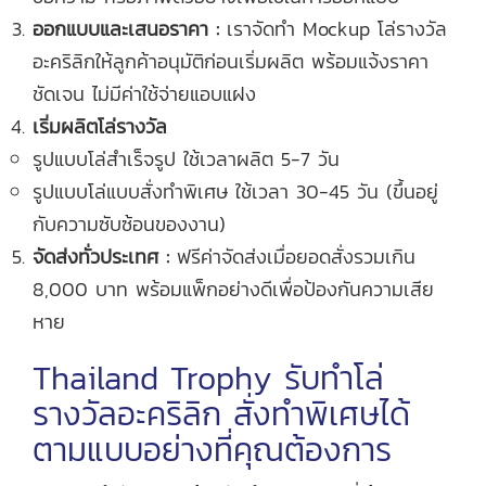
ออกแบบและเสนอราคา :
เราจัดทำ Mockup โล่รางวัล
อะคริลิกให้ลูกค้าอนุมัติก่อนเริ่มผลิต พร้อมแจ้งราคา
ชัดเจน ไม่มีค่าใช้จ่ายแอบแฝง
เริ่มผลิตโล่รางวัล
รูปแบบโล่สำเร็จรูป ใช้เวลาผลิต 5-7 วัน
รูปแบบโล่แบบสั่งทำพิเศษ ใช้เวลา 30-45 วัน (ขึ้นอยู่
กับความซับซ้อนของงาน)
จัดส่งทั่วประเทศ :
ฟรีค่าจัดส่งเมื่อยอดสั่งรวมเกิน
8,000 บาท พร้อมแพ็กอย่างดีเพื่อป้องกันความเสีย
หาย
Thailand Trophy รับทำโล่
รางวัลอะคริลิก สั่งทำพิเศษได้
ตามแบบอย่างที่คุณต้องการ