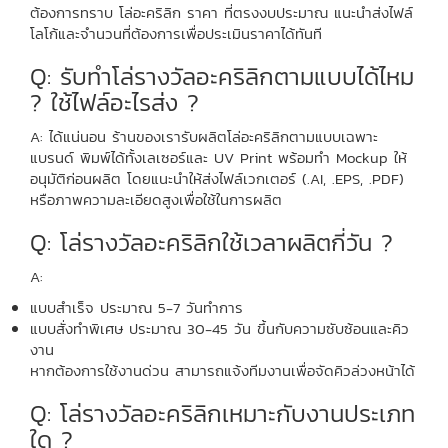
ต้องการทราบ โล่อะคริลิก ราคา ที่ตรงงบประมาณ แนะนำส่งไฟล์
โลโก้และจำนวนที่ต้องการเพื่อประเมินราคาได้ทันที
Q: รับทำโล่รางวัลอะคริลิกตามแบบได้ไหม
? ใช้ไฟล์อะไรส่ง ?
A: ได้แน่นอน ร้านของเรารับผลิตโล่อะคริลิกตามแบบเฉพาะ
แบรนด์ พิมพ์ได้ทั้งเลเซอร์และ UV Print พร้อมทำ Mockup ให้
อนุมัติก่อนผลิต โดยแนะนำให้ส่งไฟล์เวกเตอร์ (.AI, .EPS, .PDF)
หรือภาพความละเอียดสูงเพื่อใช้ในการผลิต
Q: โล่รางวัลอะคริลิกใช้เวลาผลิตกี่วัน ?
A:
แบบสำเร็จ ประมาณ 5-7 วันทำการ
แบบสั่งทำพิเศษ ประมาณ 30-45 วัน ขึ้นกับความซับซ้อนและคิว
งาน
หากต้องการใช้งานด่วน สามารถแจ้งทีมงานเพื่อจัดคิวล่วงหน้าได้
Q: โล่รางวัลอะคริลิกเหมาะกับงานประเภท
ใด ?