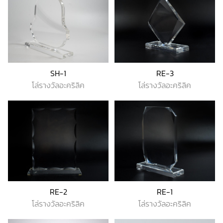
SH-1
RE-3
โล่รางวัลอะคริลิค
โล่รางวัลอะคริลิค
RE-2
RE-1
โล่รางวัลอะคริลิค
โล่รางวัลอะคริลิค