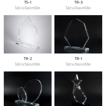
TS-1
TR-3
โล่รางวัลอะคริลิค
โล่รางวัลอะคริลิค
TR-2
TR-1
โล่รางวัลอะคริลิค
โล่รางวัลอะคริลิค