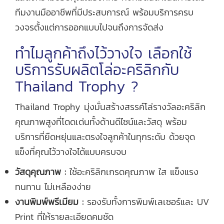
ทีมงานมืออาชีพที่มีประสบการณ์ พร้อมบริการครบ
วงจรตั้งแต่การออกแบบไปจนถึงการจัดส่ง
ทำไมลูกค้าถึงไว้วางใจ เลือกใช้
บริการรับผลิตโล่อะคริลิกกับ
Thailand Trophy ?
Thailand Trophy มุ่งมั่นสร้างสรรค์โล่รางวัลอะคริลิก
คุณภาพสูงที่โดดเด่นทั้งด้านดีไซน์และวัสดุ พร้อม
บริการที่ยืดหยุ่นและตรงใจลูกค้าในทุกระดับ ด้วยจุด
แข็งที่คุณไว้วางใจได้แบบครบจบ
วัสดุคุณภาพ :
ใช้อะคริลิกเกรดคุณภาพ ใส แข็งแรง
ทนทาน ไม่เหลืองง่าย
งานพิมพ์พรีเมียม :
รองรับทั้งการพิมพ์เลเซอร์และ UV
Print ที่ให้รายละเอียดคมชัด