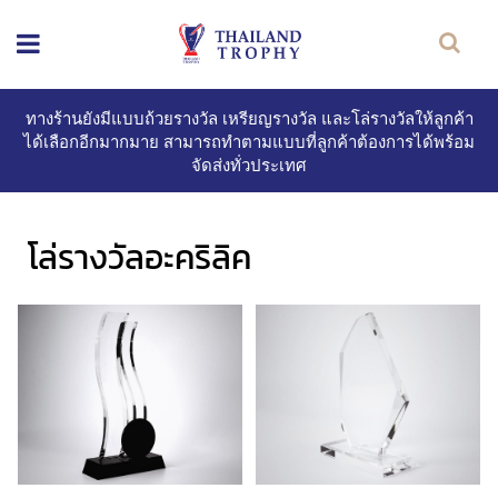
ทางร้านยังมีแบบถ้วยรางวัล เหรียญรางวัล และโล่รางวัลให้ลูกค้า
ได้เลือกอีกมากมาย สามารถทำตามแบบที่ลูกค้าต้องการได้พร้อม
จัดส่งทั่วประเทศ
โล่รางวัลอะคริลิค