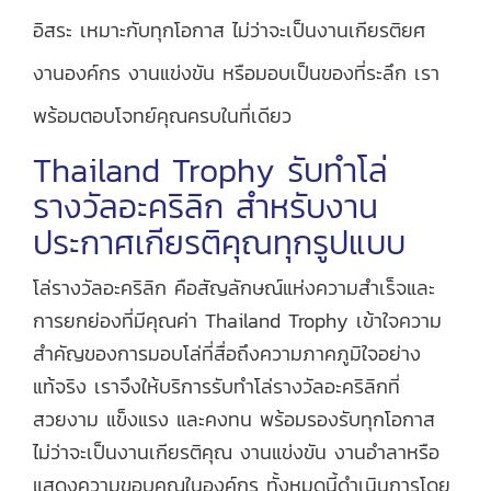
อิสระ เหมาะกับทุกโอกาส ไม่ว่าจะเป็นงานเกียรติยศ
งานองค์กร งานแข่งขัน หรือมอบเป็นของที่ระลึก เรา
พร้อมตอบโจทย์คุณครบในที่เดียว
Thailand Trophy รับทำโล่
รางวัลอะคริลิก สำหรับงาน
ประกาศเกียรติคุณทุกรูปแบบ
โล่รางวัลอะคริลิก คือสัญลักษณ์แห่งความสำเร็จและ
การยกย่องที่มีคุณค่า Thailand Trophy เข้าใจความ
สำคัญของการมอบโล่ที่สื่อถึงความภาคภูมิใจอย่าง
แท้จริง เราจึงให้บริการรับทำโล่รางวัลอะคริลิกที่
สวยงาม แข็งแรง และคงทน พร้อมรองรับทุกโอกาส
ไม่ว่าจะเป็นงานเกียรติคุณ งานแข่งขัน งานอำลาหรือ
แสดงความขอบคุณในองค์กร ทั้งหมดนี้ดำเนินการโดย