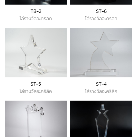
TB-2
ST-6
โล่รางวัลอะคริลิค
โล่รางวัลอะคริลิค
ST-5
ST-4
โล่รางวัลอะคริลิค
โล่รางวัลอะคริลิค