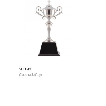
SD0518
ถ้วยรางวัลดีบุก