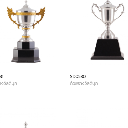
31
SD0530
างวัลดีบุก
ถ้วยรางวัลดีบุก