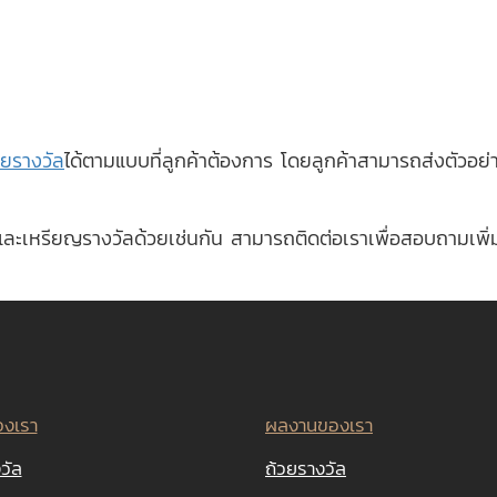
วยรางวัล
ได้ตามแบบที่ลูกค้าต้องการ โดยลูกค้าสามารถส่งตัวอย่าง
และเหรียญรางวัลด้วยเช่นกัน สามารถติดต่อเราเพื่อสอบถามเพิ่
องเรา
ผลงานของเรา
วัล
ถ้วยรางวัล