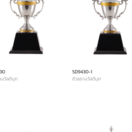
30
SD9430-1
างวัลดีบุก
ถ้วยรางวัลดีบุก