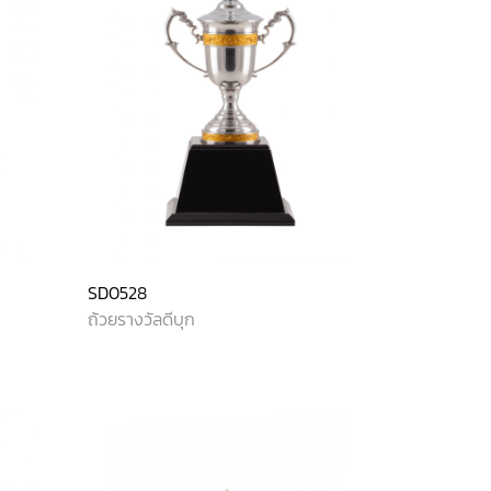
SD0528
ถ้วยรางวัลดีบุก