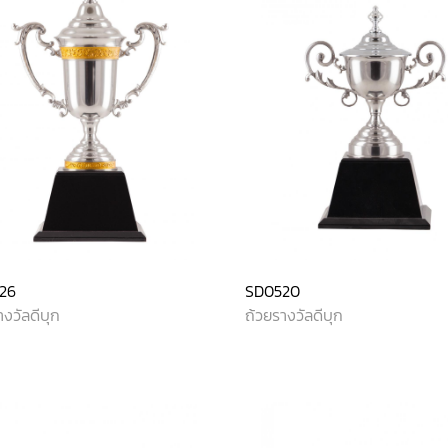
26
SD0520
างวัลดีบุก
ถ้วยรางวัลดีบุก