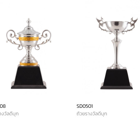
08
SD0501
างวัลดีบุก
ถ้วยรางวัลดีบุก