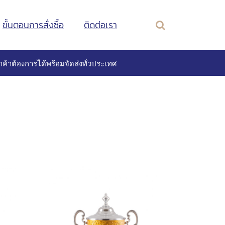
ขั้นตอนการสั่งซื้อ
ติดต่อเรา
ค้าต้องการได้พร้อมจัดส่งทั่วประเทศ