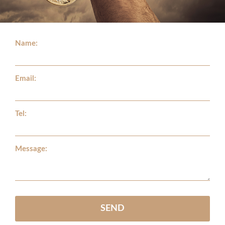
Name:
Email:
Tel:
Message:
SEND