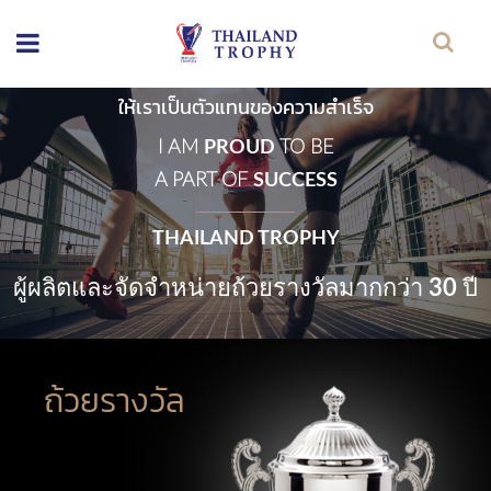
ให้เราเป็นตัวแทนของความสำเร็จ
I AM
PROUD
TO BE
A PART OF
SUCCESS
THAILAND TROPHY
ผู้ผลิตและจัดจำหน่ายถ้วยรางวัลมากกว่า 30 ปี
ถ้วยรางวัล