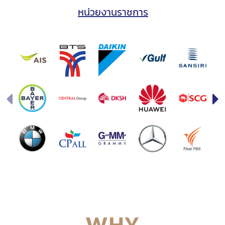
หน่วยงานราชการ