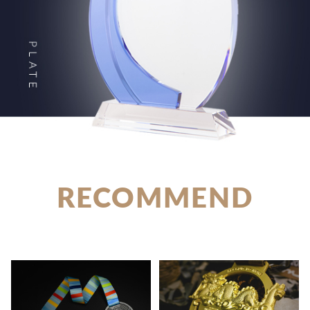
RECOMMEND