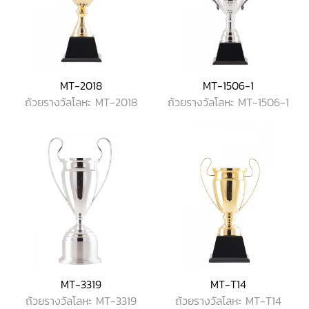
MT-2018
MT-1506-1
ถ้วยรางวัลโลหะ MT-2018
ถ้วยรางวัลโลหะ MT-1506-1
MT-3319
MT-T14
ถ้วยรางวัลโลหะ MT-3319
ถ้วยรางวัลโลหะ MT-T14