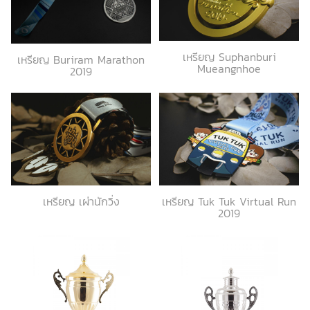
เหรียญ Suphanburi
เหรียญ Buriram Marathon
Mueangnhoe
2019
เหรียญ เผ่านักวิ่ง
เหรียญ Tuk Tuk Virtual Run
2019