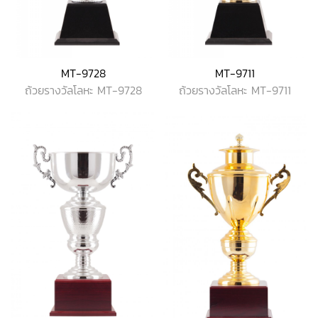
MT-9728
MT-9711
ถ้วยรางวัลโลหะ MT-9728
ถ้วยรางวัลโลหะ MT-9711