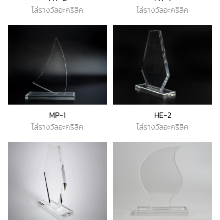
โล่รางวัลอะคริลิค
โล่รางวัลอะคริลิค
MP-1
HE-2
โล่รางวัลอะคริลิค
โล่รางวัลอะคริลิค