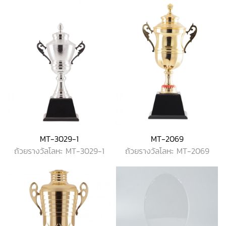
MT-3029-1
MT-2069
ถ้วยรางวัลโลหะ MT-3029-1
ถ้วยรางวัลโลหะ MT-2069