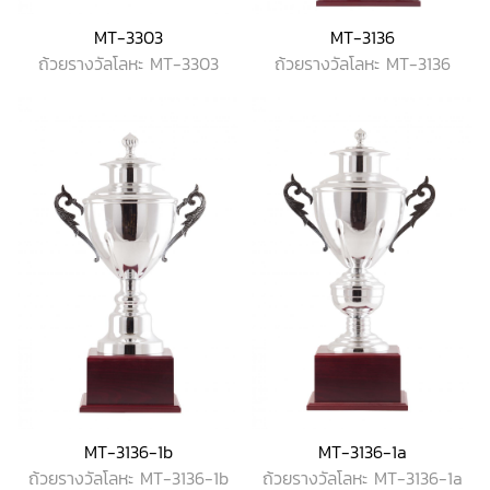
MT-3136
MT-3303
ถ้วยรางวัลโลหะ MT-3136
ถ้วยรางวัลโลหะ MT-3303
MT-3136-1b
MT-3136-1a
ถ้วยรางวัลโลหะ MT-3136-1b
ถ้วยรางวัลโลหะ MT-3136-1a