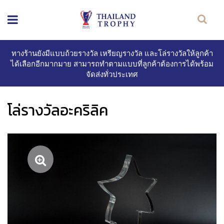
ทางร้านยังมีแบบถ้วยรางวัล เหรียญรางวัล และโล่รางวัลให้ลูกค้า
ได้เลือกอีกมากมาย สามารถทำตามแบบที่ลูกค้าต้องการได้พร้อม
จัดส่งทั่วประเทศ
โล่รางวัลอะคริลิค