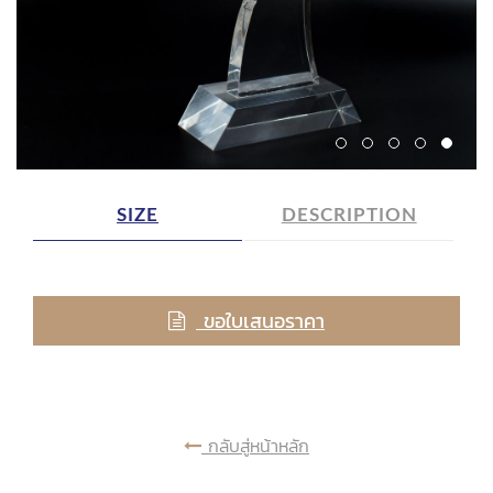
SIZE
DESCRIPTION
ขอใบเสนอราคา
กลับสู่หน้าหลัก