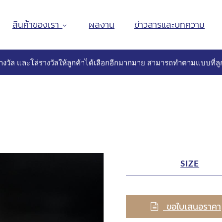
สินค้าของเรา
ผลงาน
ข่าวสารและบทความ
างวัล และโล่รางวัลให้ลูกค้าได้เลือกอีกมากมาย สามารถทำตามแบบที่ลูก
SIZE
ขอใบเสนอราคา