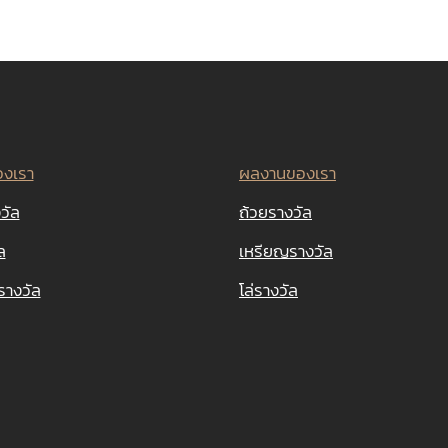
องเรา
ผลงานของเรา
วัล
ถ้วยรางวัล
ล
เหรียญรางวัล
รางวัล
โล่รางวัล