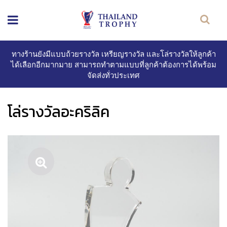
ทางร้านยังมีแบบถ้วยรางวัล เหรียญรางวัล และโล่รางวัลให้ลูกค้า
ได้เลือกอีกมากมาย สามารถทำตามแบบที่ลูกค้าต้องการได้พร้อม
จัดส่งทั่วประเทศ
โล่รางวัลอะคริลิค