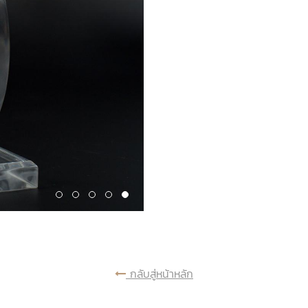
กลับสู่หน้าหลัก