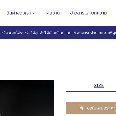
สินค้าของเรา
ผลงาน
ข่าวสารและบทความ
างวัล และโล่รางวัลให้ลูกค้าได้เลือกอีกมากมาย สามารถทำตามแบบที่ลูก
SIZE
ขอใบเสนอราคา