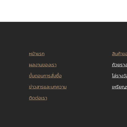
หน้าแรก
สินค้าข
ผลงานของเรา
ถ้วยราง
ขั้นตอนการสั่งซื้อ
โล่รางวั
ข่าวสารและบทความ
เหรียญ
ติดต่อเรา