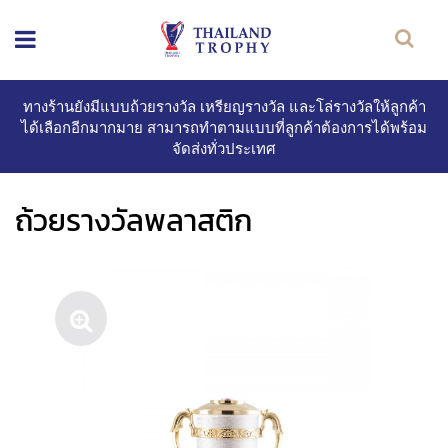
ทางร้านยังมีแบบถ้วยรางวัล เหรียญรางวัล และโล่รางวัลให้ลูกค้า
ได้เลือกอีกมากมาย สามารถทำตามแบบที่ลูกค้าต้องการได้พร้อม
จัดส่งทั่วประเทศ
ถ้วยรางวัลพลาสติก