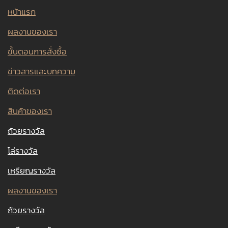
หน้าแรก
ผลงานของเรา
ขั้นตอนการสั่งซื้อ
ข่าวสารและบทความ
ติดต่อเรา
สินค้าของเรา
ถ้วยรางวัล
โล่รางวัล
เหรียญรางวัล
ผลงานของเรา
ถ้วยรางวัล