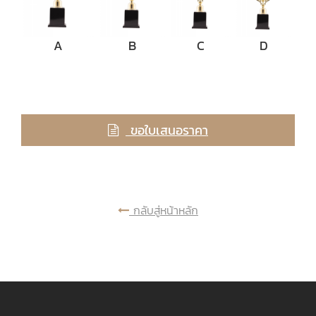
A
B
C
D
ขอใบเสนอราคา
กลับสู่หน้าหลัก