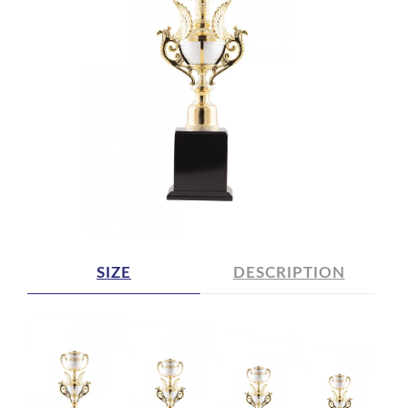
SIZE
DESCRIPTION