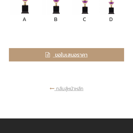
A
B
C
D
ขอใบเสนอราคา
กลับสู่หน้าหลัก