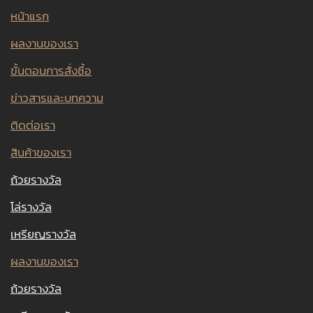
หน้าแรก
ผลงานของเรา
ขั้นตอนการสั่งซื้อ
ข่าวสารและบทความ
ติดต่อเรา
สินค้าของเรา
ถ้วยรางวัล
โล่รางวัล
เหรียญรางวัล
ผลงานของเรา
ถ้วยรางวัล