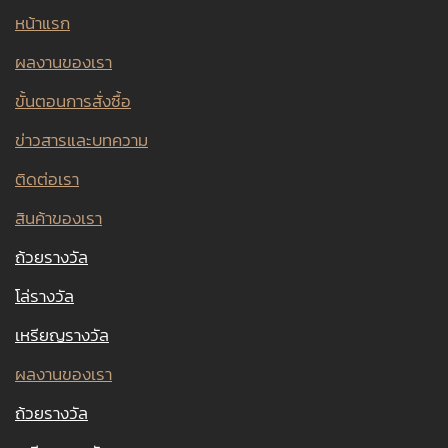
หน้าแรก
ผลงานของเรา
ขั้นตอนการสั่งซื้อ
ข่าวสารและบทความ
ติดต่อเรา
สินค้าของเรา
ถ้วยรางวัล
โล่รางวัล
เหรียญรางวัล
ผลงานของเรา
ถ้วยรางวัล