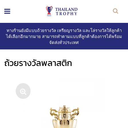
ทางร้านยังมีแบบถ้วยรางวัล เหรียญรางวัล และโล่รางวัลให้ลูกค้า
ได้เลือกอีกมากมาย สามารถทำตามแบบที่ลูกค้าต้องการได้พร้อม
จัดส่งทั่วประเทศ
ถ้วยรางวัลพลาสติก