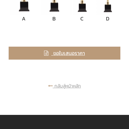
A
B
C
D
ขอใบเสนอราคา
กลับสู่หน้าหลัก