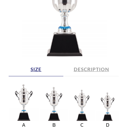
SIZE
DESCRIPTION
A
B
C
D