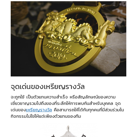
จุดเด่นของเหรียญรางวัล
จะถูกใช้ เป็นตัวแทนความสำเร็จ หรือสัญลักษณ์ของความ
เชี่ยวชาญรวมไปถึงของที่ระลึกให้การพบกันสำหรับบุคคล จุด
เด่นของ
เหรียญรางวัล
คือสามารถให้ได้กับทุกคนที่มีส่วนร่วมใน
กิจกรรมไม่ใช่ให้แต่เพียงตัวแทนของทีม