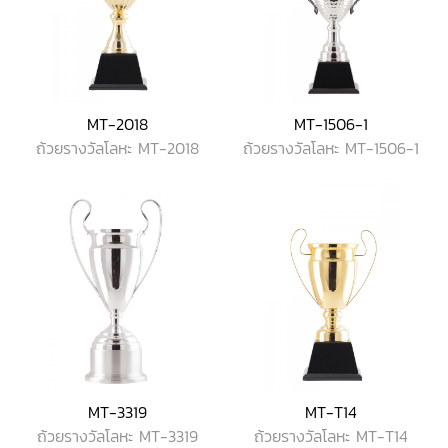
MT-2018
MT-1506-1
ถ้วยรางวัลโลหะ MT-2018
ถ้วยรางวัลโลหะ MT-1506-1
MT-3319
MT-T14
ถ้วยรางวัลโลหะ MT-3319
ถ้วยรางวัลโลหะ MT-T14