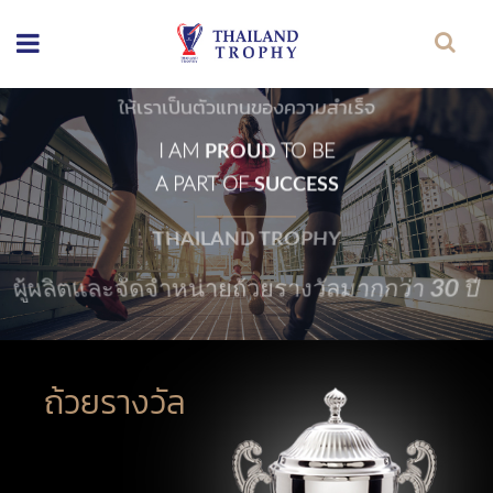
ให้เราเป็นตัวแทนของความสำเร็จ
I AM
PROUD
TO BE
A PART OF
SUCCESS
THAILAND TROPHY
ผู้ผลิตและจัดจำหน่ายถ้วยรางวัลมากกว่า 30 ปี
ถ้วยรางวัล